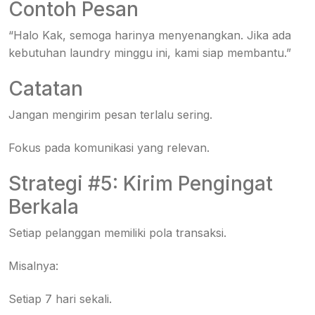
Contoh Pesan
“Halo Kak, semoga harinya menyenangkan. Jika ada
kebutuhan laundry minggu ini, kami siap membantu.”
Catatan
Jangan mengirim pesan terlalu sering.
Fokus pada komunikasi yang relevan.
Strategi #5: Kirim Pengingat
Berkala
Setiap pelanggan memiliki pola transaksi.
Misalnya:
Setiap 7 hari sekali.