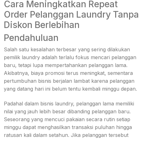
Cara Meningkatkan Repeat
Order Pelanggan Laundry Tanpa
Diskon Berlebihan
Pendahuluan
Salah satu kesalahan terbesar yang sering dilakukan
pemilik laundry adalah terlalu fokus mencari pelanggan
baru, tetapi lupa mempertahankan pelanggan lama.
Akibatnya, biaya promosi terus meningkat, sementara
pertumbuhan bisnis berjalan lambat karena pelanggan
yang datang hari ini belum tentu kembali minggu depan.
Padahal dalam bisnis laundry, pelanggan lama memiliki
nilai yang jauh lebih besar dibanding pelanggan baru.
Seseorang yang mencuci pakaian secara rutin setiap
minggu dapat menghasilkan transaksi puluhan hingga
ratusan kali dalam setahun. Jika pelanggan tersebut