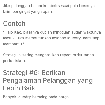
Jika pelanggan belum kembali sesuai pola biasanya,
kirim pengingat yang sopan.
Contoh
“Halo Kak, biasanya cucian mingguan sudah waktunya
masuk. Jika membutuhkan layanan laundry, kami siap
membantu.”
Strategi ini sering menghasilkan repeat order tanpa
perlu diskon.
Strategi #6: Berikan
Pengalaman Pelanggan yang
Lebih Baik
Banyak laundry bersaing pada harga.