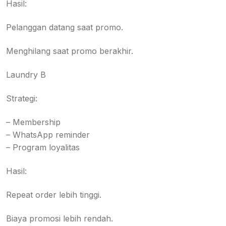
Hasil:
Pelanggan datang saat promo.
Menghilang saat promo berakhir.
Laundry B
Strategi:
– Membership
– WhatsApp reminder
– Program loyalitas
Hasil:
Repeat order lebih tinggi.
Biaya promosi lebih rendah.