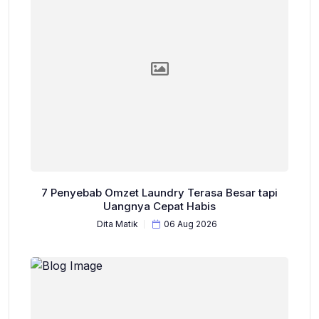
7 Penyebab Omzet Laundry Terasa Besar tapi
Uangnya Cepat Habis
Dita Matik
06 Aug 2026