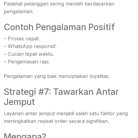
Padahal pelanggan sering memilih berdasarkan
pengalaman.
Contoh Pengalaman Positif
– Proses cepat.
– WhatsApp responsif.
– Cucian tepat waktu.
– Pengemasan rapi.
Pengalaman yang baik menciptakan loyalitas.
Strategi #7: Tawarkan Antar
Jemput
Layanan antar jemput menjadi salah satu faktor yang
meningkatkan repeat order secara signifikan.
Mengapa?