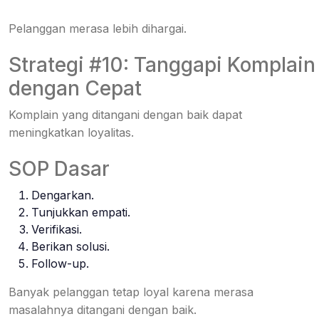
Pelanggan merasa lebih dihargai.
Strategi #10: Tanggapi Komplain
dengan Cepat
Komplain yang ditangani dengan baik dapat
meningkatkan loyalitas.
SOP Dasar
Dengarkan.
Tunjukkan empati.
Verifikasi.
Berikan solusi.
Follow-up.
Banyak pelanggan tetap loyal karena merasa
masalahnya ditangani dengan baik.