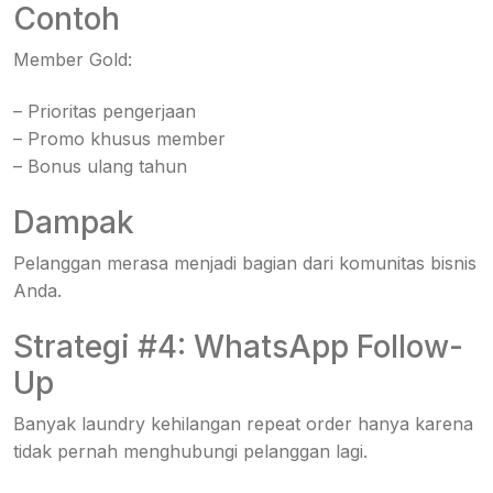
Contoh
Member Gold:
– Prioritas pengerjaan
– Promo khusus member
– Bonus ulang tahun
Dampak
Pelanggan merasa menjadi bagian dari komunitas bisnis
Anda.
Strategi #4: WhatsApp Follow-
Up
Banyak laundry kehilangan repeat order hanya karena
tidak pernah menghubungi pelanggan lagi.