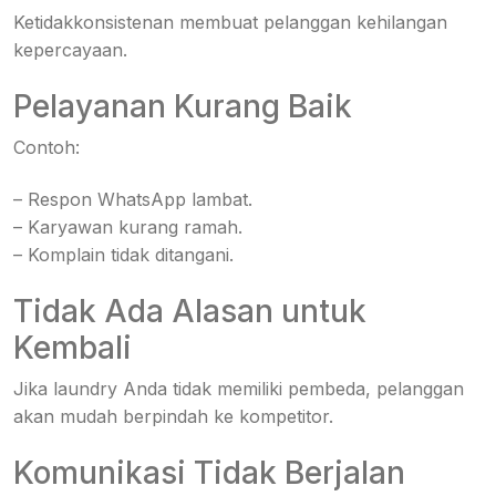
Ketidakkonsistenan membuat pelanggan kehilangan
kepercayaan.
Pelayanan Kurang Baik
Contoh:
– Respon WhatsApp lambat.
– Karyawan kurang ramah.
– Komplain tidak ditangani.
Tidak Ada Alasan untuk
Kembali
Jika laundry Anda tidak memiliki pembeda, pelanggan
akan mudah berpindah ke kompetitor.
Komunikasi Tidak Berjalan