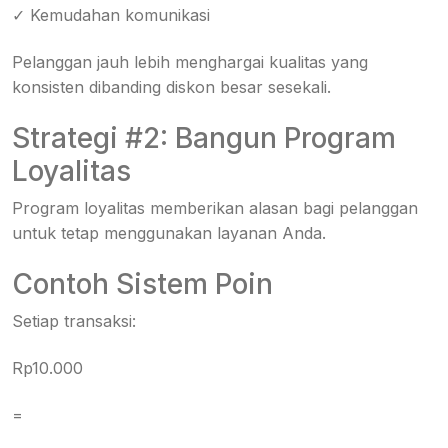
✓ Kemudahan komunikasi
Pelanggan jauh lebih menghargai kualitas yang
konsisten dibanding diskon besar sesekali.
Strategi #2: Bangun Program
Loyalitas
Program loyalitas memberikan alasan bagi pelanggan
untuk tetap menggunakan layanan Anda.
Contoh Sistem Poin
Setiap transaksi:
Rp10.000
=