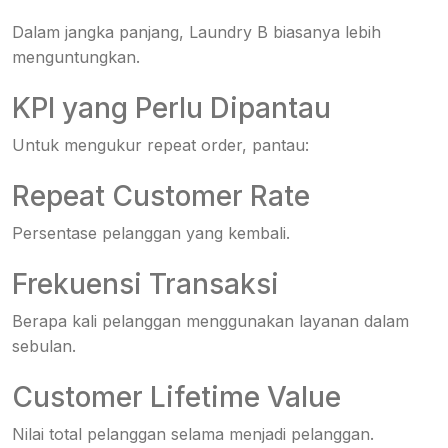
Dalam jangka panjang, Laundry B biasanya lebih
menguntungkan.
KPI yang Perlu Dipantau
Untuk mengukur repeat order, pantau:
Repeat Customer Rate
Persentase pelanggan yang kembali.
Frekuensi Transaksi
Berapa kali pelanggan menggunakan layanan dalam
sebulan.
Customer Lifetime Value
Nilai total pelanggan selama menjadi pelanggan.